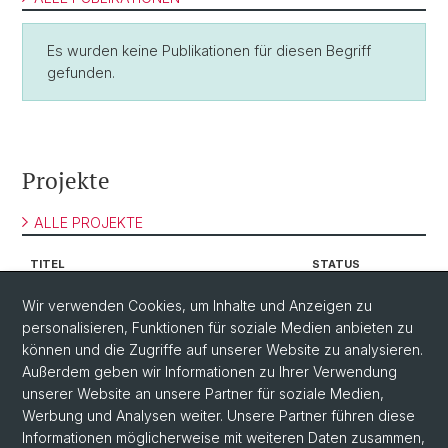
Es wurden keine Publikationen für diesen Begriff
gefunden.
Projekte
ALLE PROJEKTE
TITEL
STATUS
easyWeb migration to typo3 version
Abgeschlossen
Wir verwenden Cookies, um Inhalte und Anzeigen zu
9 LTS *TEST*
personalisieren, Funktionen für soziale Medien anbieten zu
können und die Zugriffe auf unserer Website zu analysieren.
Außerdem geben wir Informationen zu Ihrer Verwendung
unserer Website an unsere Partner für soziale Medien,
Werbung und Analysen weiter. Unsere Partner führen diese
Informationen möglicherweise mit weiteren Daten zusammen,